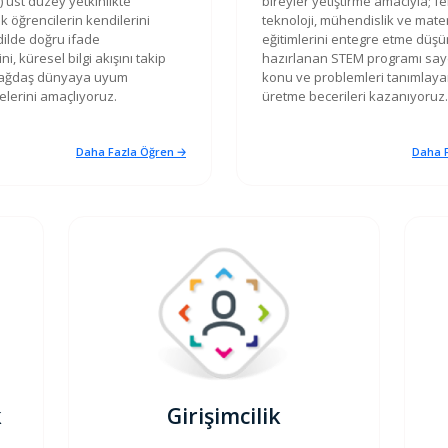
 üst düzey yetkinlikte
bireyler yetiştirme amacıyla; fen
 öğrencilerin kendilerini
teknoloji, mühendislik ve mate
dilde doğru ifade
eğitimlerini entegre etme düşü
i, küresel bilgi akışını takip
hazırlanan STEM programı sa
çağdaş dünyaya uyum
konu ve problemleri tanımlay
lerini amaçlıyoruz.
üretme becerileri kazanıyoruz.
Daha Fazla Öğren 🡢
Daha F
k
Girişimcilik