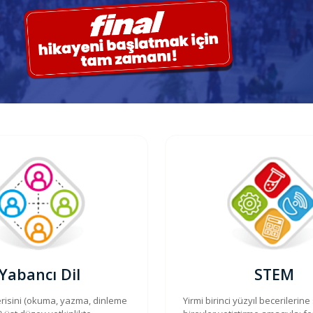
Yabancı Dil
STEM
erisini (okuma, yazma, dinleme
Yirmi birinci yüzyıl becerilerine