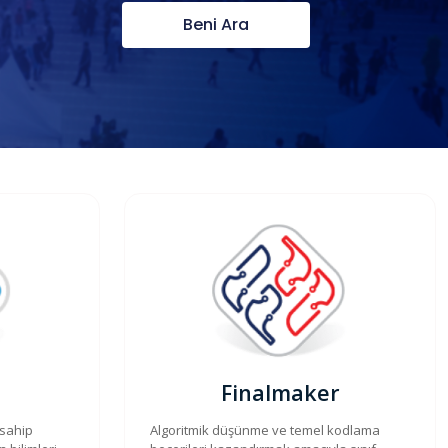
Beni Ara
Finalmaker
 sahip
Algoritmik düşünme ve temel kodlama