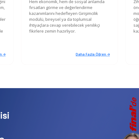
ini
Hem ekonomik, hem de sosyal anlamda
Zih
im,
fırsatları görme ve değerlendirme
ön
kazanımlarını hedefleyen Girişimcilik
mo
ler
modülü, bireysel ya da toplumsal
öğr
ihtiyaçlara cevap verebilecek yenilikçi
sa
le
fikirlere zemin hazırlıyor.
ka
n 🡢
Daha Fazla Öğren 🡢