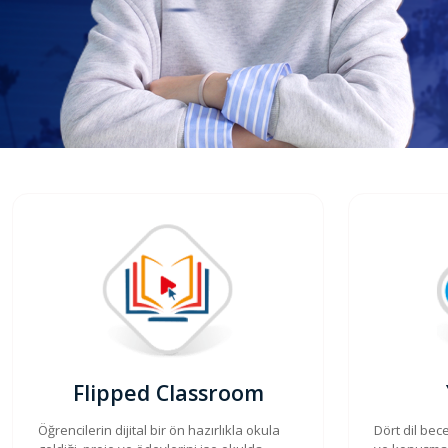
Flipped Classroom
Öğrencilerin dijital bir ön hazırlıkla okula
Dört dil bec