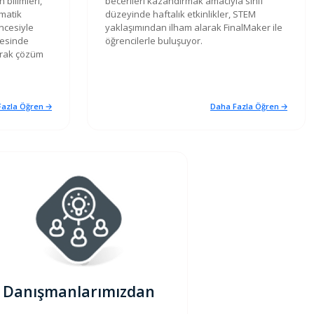
 bilimleri,
becerileri kazandırmak amacıyla sınıf
matik
düzeyinde haftalık etkinlikler, STEM
ncesiyle
yaklaşımından ilham alarak FinalMaker ile
yesinde
öğrencilerle buluşuyor.
arak çözüm
azla Öğren 🡢
Daha Fazla Öğren 🡢
Danışmanlarımızdan