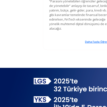
“Parasını yönetebilen öğrenciler geleceğ
de yönetebilir” anlayışı ile tasarruf, birik
yatırım, bütçe, gelir-gider, para, kredi vb.
gibi kavramlar temelinde finansal beceri
edinirken, FinTech ekseninde geleceğe
yönelik muhtemel dijital dönüşümü de e
alacağız.
Daha Fazla Öğre