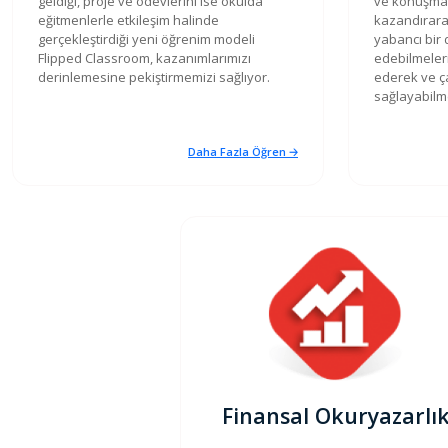
geldiği, proje ve ödevlerini ise okulda
ve konuşma)
eğitmenlerle etkileşim halinde
kazandırarak
gerçekleştirdiği yeni öğrenim modeli
yabancı bir 
Flipped Classroom, kazanımlarımızı
edebilmelerin
derinlemesine pekiştirmemizi sağlıyor.
ederek ve 
sağlayabilme
Daha Fazla Öğren 🡢
Finansal Okuryazarlı